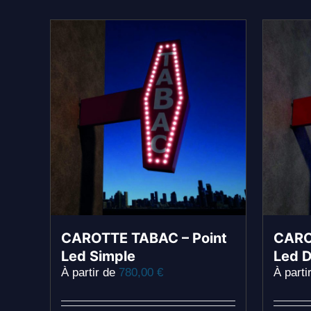
CAROTTE TABAC – Point
CARO
Led Simple
Led 
À partir de
780,00
€
À parti