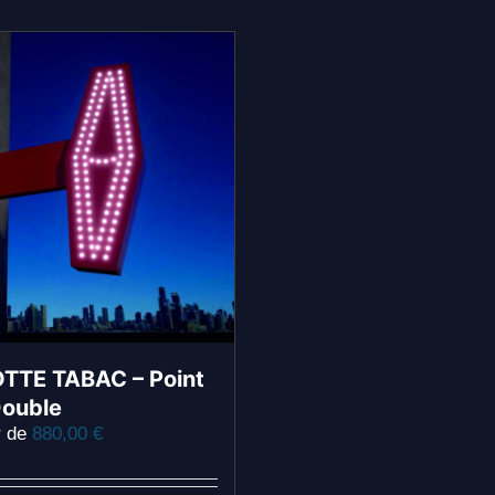
TTE TABAC – Point
Double
r de
880,00
€