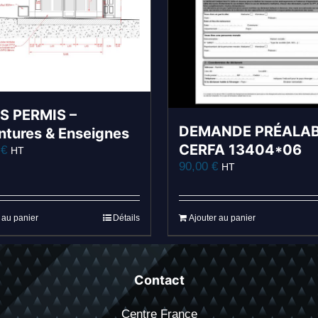
S PERMIS –
DEMANDE PRÉALAB
tures & Enseignes
CERFA 13404*06
0
€
HT
90,00
€
HT
 au panier
Détails
Ajouter au panier
Contact
Centre France