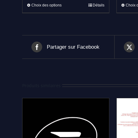
Ce
Choix des options
Détails
Choix 
produit
a
plusieurs
variations.
Les
options
Partager sur Facebook
peuvent
être
choisies
sur
la
Produits similaires
page
du
produit