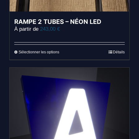
RAMPE 2 TUBES – NÉON LED
À partir de
243,00
€
Ce
Sélectionner les options
Détails
produit
a
plusieurs
variations.
Les
options
peuvent
être
choisies
sur
la
page