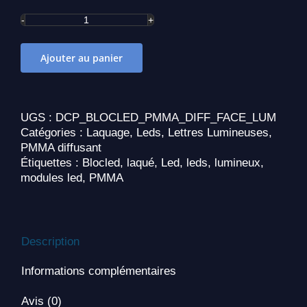
quantité
de
BLOCLED
Ajouter au panier
LUMINEUX
-
Face
Lumineuse
UGS :
DCP_BLOCLED_PMMA_DIFF_FACE_LUM
Catégories :
Laquage
,
Leds
,
Lettres Lumineuses
,
PMMA diffusant
Étiquettes :
Blocled
,
laqué
,
Led
,
leds
,
lumineux
,
modules led
,
PMMA
Description
Informations complémentaires
Avis (0)