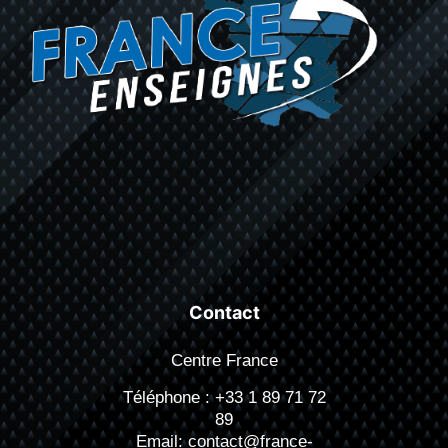
être
choisies
sur
la
page
du
produit
Contact
Centre France
Téléphone :
+33 1 89 71 72
89
Email:
contact@france-