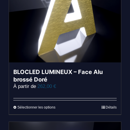
BLOCLED LUMINEUX – Face Alu
brossé Doré
À partir de
262,00
€
Ce
Sélectionner les options
Détails
produit
a
plusieurs