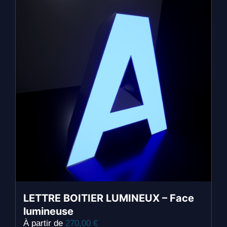
variations.
Les
options
peuvent
être
choisies
sur
la
page
du
produit
LETTRE BOITIER LUMINEUX – Face
lumineuse
À partir de
270,00
€