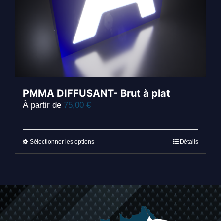
du
produit
PMMA DIFFUSANT- Brut à plat
À partir de
75,00
€
Ce
Sélectionner les options
Détails
produit
a
plusieurs
variations.
Les
options
peuvent